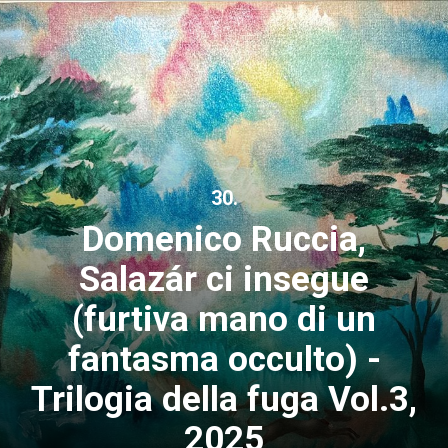
30.
Domenico Ruccia,
Salazár ci insegue
(furtiva mano di un
fantasma occulto) -
Trilogia della fuga Vol.3,
2025