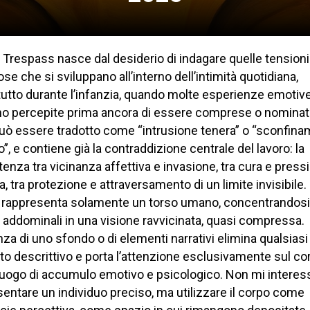
Trespass nasce dal desiderio di indagare quelle tensioni
ose che si sviluppano all’interno dell’intimità quotidiana,
tutto durante l’infanzia, quando molte esperienze emotiv
o percepite prima ancora di essere comprese o nominate
 può essere tradotto come “intrusione tenera” o “sconfin
o”, e contiene già la contraddizione centrale del lavoro: la
enza tra vicinanza affettiva e invasione, tra cura e press
, tra protezione e attraversamento di un limite invisibile. 
o rappresenta solamente un torso umano, concentrandosi
 addominali in una visione ravvicinata, quasi compressa.
za di uno sfondo o di elementi narrativi elimina qualsiasi
o descrittivo e porta l’attenzione esclusivamente sul co
uogo di accumulo emotivo e psicologico. Non mi interes
entare un individuo preciso, ma utilizzare il corpo come