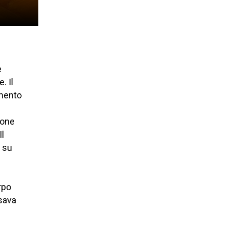
e
. Il
amento
ione
Il
 su
rpo
sava