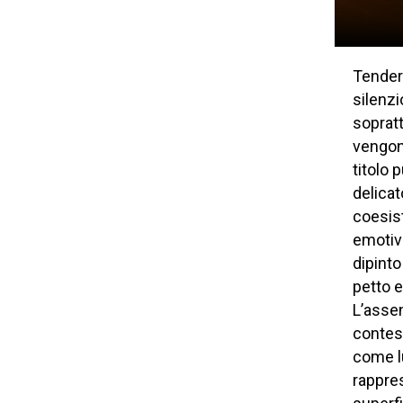
Tender 
silenzi
soprat
vengon
titolo
delicat
coesist
emotiva
dipint
petto e
L’assen
contest
come l
rappres