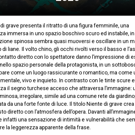
di grave presenta il ritratto di una figura femminile, una
a immersa in uno spazio boschivo scuro ed instabile, in 
zione spinosa sembra quasi muoversi e oscillare in un 
di liane. Il volto chino, gli occhi rivolti verso il basso e l’
ontatto diretto con lo spettatore danno l’impressione di 
 nello spazio personale della protagonista, in un sottobo
pare come un luogo rassicurante o romantico, ma come 
mentale, vivo e inquieto. In contrasto con le tinte scure
rza il segno turchese acceso che attraversa l’immagine: 
uminosa, irregolare, simile ad una comune rete da giardino
ata da una forte fonte di luce. Il titolo Niente di grave crea
to diretto con l’atmosfera dell’opera. Davanti all’immagin
infatti una sensazione di intimità e vulnerabilità che se
e la leggerezza apparente della frase.