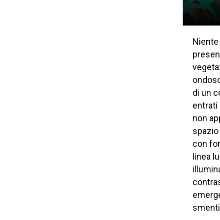
Niente 
presenz
vegeta
ondoso 
di un c
entrati
non ap
spazio 
con fo
linea l
illumin
contras
emerge 
smentir