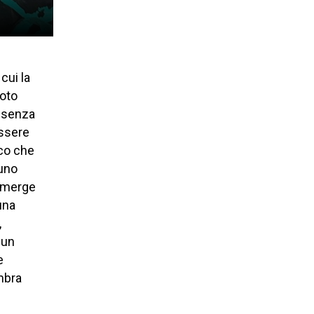
cui la
moto
assenza
essere
sco che
uno
 emerge
una
,
 un
e
mbra